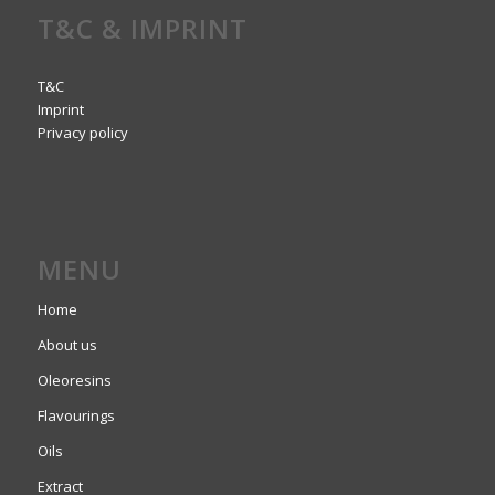
T&C & IMPRINT
T&C
Imprint
Privacy policy
MENU
Home
About us
Oleoresins
Flavourings
Oils
Extract