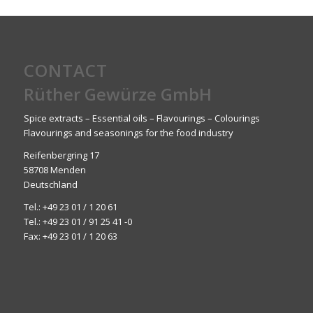
CONTACT
Rüther Gewürze GmbH
Spice extracts – Essential oils – Flavourings – Colourings
Flavourings and seasonings for the food industry
Reifenbergring 17
58708 Menden
Deutschland
Tel.:
+49 23 01 / 1 20 61
Tel.:
+49 23 01 / 91 25 41 -0
Fax: +49 23 01 / 1 20 63